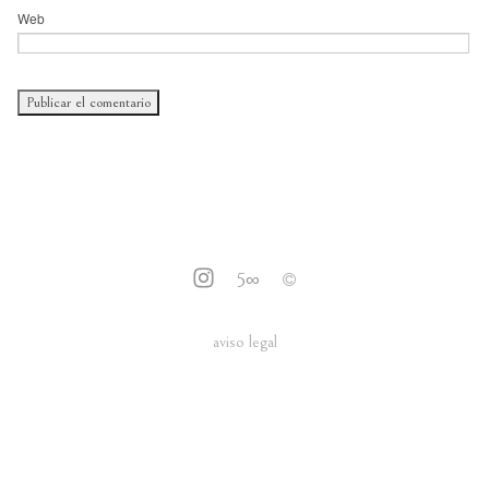
Web
5
∞
aviso legal