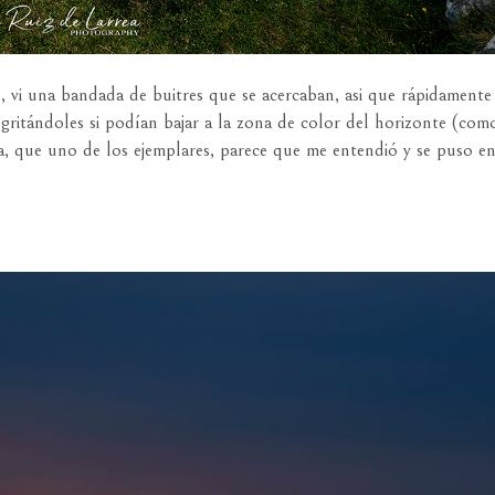
s, vi una bandada de buitres que se acercaban, asi que rápidamente
 gritándoles si podían bajar a la zona de color del horizonte (com
esa, que uno de los ejemplares, parece que me entendió y se puso e